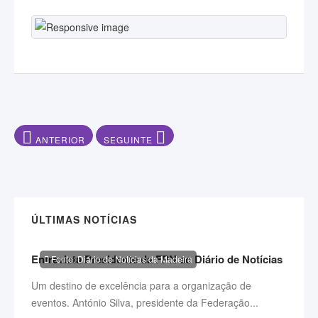
ARTIGO ANTERIOR: MUNDIAL DE PÓLO AQUÁTICO ARRANCA 
ARTIGO SEGUINTE: O SONHO COMANDA A VI
ANTERIOR
SEGUINTE
ÚLTIMAS NOTÍCIAS
Entrevista Presidente da FPN ao Diário de Notícias
Fonte: Diário de Notícias da Madeira
Um destino de excelência para a organização de
eventos. António Silva, presidente da Federação...