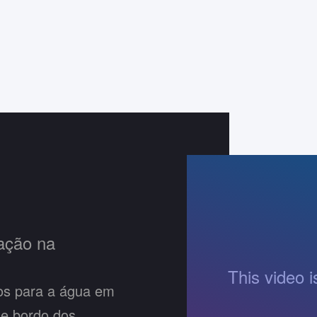
tação na
tos para a água em
e bordo dos