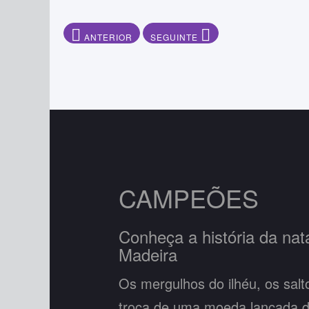
ARTIGO ANTERIOR: ÓRGÃOS SOCIAIS
ARTIGO SEGUINTE: HISTORIAL
ANTERIOR
SEGUINTE
CAMPEÕES
Conheça a história da na
Madeira
Os mergulhos do ilhéu, os sal
troca de uma moeda lançada d