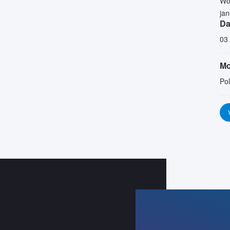
Wo
jan
Da
03 
Mo
Po