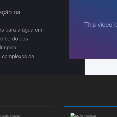
tação na
tos para a água em
e bordo dos
límpico,
m complexos de