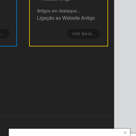
Artigos
em destaque...
Ligação ao Website Antigo
...
VER MAIS...
×