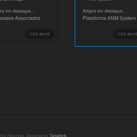
gos
em destaque...
Artigos
em destaque...
nossos Associados
Plataforma ANM System
VER MAIS
VER MAIS
ghts Reserved. Designed by
Targetlink
.