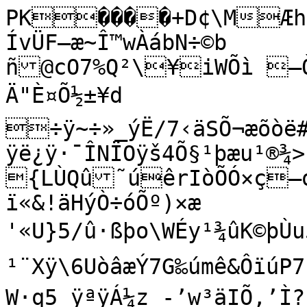
PK����+D¢\MÆhC��xV����results.lefí}ÍvÜF–æ~Î™wÀábN÷©b
ñ@cO7%Q²\¥iWÕì –ÒN&TÈLÙ®Ý<Ë,úô¢Wó~±‰ˆ$	Ä"È¤Õ½±¥d
÷ÿ~÷»_ýË/7‹äSÕ¬æõòë#2K’jyU_Ï—ï¿>úîòùq~ô/ÿë¿ÿ·¯ÎNÏOÿš4Õ§¹þæu¹®¾>¢)åÇ„§ô(¹j*õÙµùP§B}x™f{LÙQû˜úêrIòÕÓ×ç—o¿{zùúm²,oÔå.Þœ\|“¼ªªuòª\–ï«&!äHýÒ÷óÕº)×æ
'«U}5/û·ßþo\WÉy¹¾ûK©þÙu5oÊÎ/$d–ó4Ï¶¿uû{/Ož^ÞýÎ‹rõ!¹¨Xÿ\6UòâæÝ7G‰úmê&ÔïúP7ËŸ«÷	W·q5_ÿªÿÁ¼z_-’w³äIÕ,’Ì?ªÇJ¡¾Qo–ëF}é©ºFuSÎ_­ÊEµú×ÕÏó›¦\þ¤Nu5[Vë£d¾\«®É‡õúãêñ£G?ÿüóÌýÞ£íi=ê×ö“W§§—w¥ÿr{ƒÏ7Ë«åâèö¿Ož–7«zY®kuVŸÊEr]'·_JŽ“§'ÏN/O/ÌÍ7+}"O_©s-¯óeu÷:ù1åZ0ÔÓ­Öe³¾ÿâ˜¤Ç)¹ýÙú×êã—çß¿¼<¹|ùúü(ùP¯ÖW‹Í;u&ê¿•sí7f›f±=ŒÛ³ÐVKýýëú‡í·gWõÍ#õd››wUóõQ¦„µnÞ—Ëù?ô_‡IÆý?p~¡¹uyUÖ×åÍöË³ëGZÔßTëµ’nbþ¾Þ¬¾>zýüùË§/OÎŽ’õüÆ¨Ë«“óïNÎÔWÖõæêÃÇR}ÿõùéÅËg§ê#s4o^¿¿9JnÊ•zýê"Ïõ{Ú
¶ú™þÁ/ú$çÕª\XTæ”Õýº®~šmßPÝ\ë‡½¸hõöO^œ>;¹<MÔQm:¯Œ¥_{'Iæ¼yýúìV>žÖ7Õ/uò¬Z}¬›õü“9®óòeóÛ¿+y3_]Í—å*ùßÔëÿù¦Ü,j-SåÕ‡zûÑQ²(—•:s<æÏå/_åÖ¯|~òôåÙËË¿áRå.¬ƒ¼Sá·›R‰Û*9U¯Mÿÿ»å\ÿO]üäæ·oæWåï~Í­.išÆ[µNîåùååÉ“³Óäc­tx]¾[TókmH~÷4'þî$y£œ\\Õ’ŽAÒJc]R}ùìåó¿%?4õþqªÊè”²&Ú„tU°óïî8Ð[»£Œg¹øWL¤“£äý~hA’Œ‹„åüÞXüöëºI¾Ù¼W
ÚTóµ:ð7U³Uœjcô?E’3Öžò“êª6ÇüÛÿY”7õêÉE¹Tçd¹þíÿ-çõÝ7é×Gÿ[™"}üo”œ++Sº_½}T%è[¸8½¸Pæåâþ“ö³äÞ4ÝëÀuù«ÒPõ!)¡MÕõöï”<&÷ÏþBÙ]e4Þ(A¸™+Ùš_«¶R}²®V­Rï¨þá‡¹2:‹õtÆü±HQ+Q•7õÄUÓý.W7¤<ÏÍæãöýå3Ó»n@Ýwš¢¶uŽ@Âé÷§ç—ÖgwŸ&Õ'õ¯µ¨Ò<gÂ=–÷ê\ôC=·Ÿokn´VÞMýëË—¯°§û¨Bƒûßpîkû‚þòòÕÅåß”æ\+w^.¯Ô¯Ö'ÕT‹òWã:¿>âFPêŸÔ^>;;ý[÷µß_IÙ»o_÷>¨õÃDÅïÕ=¼{dy¤?2¦‰ÐíŸµÉº×Ú§*XÍÕÛ¼u/´µo=ù§“?<ùÃÓvŸÌüÚ·'çzyþ»¥îÏ;ç©"«j{²Õj³Xo­Ë$öÌøUèýU¨}•ŒgÃ¯Âî¯Âà½\…ß_…ÛW!!O$î¯"ÀUR>ü*òþ*žK1ü*ÙýU2x.WÉï¯’ÛW‘~•âþ*x¢T¿
I[±KÁ3å,à:ñ…ò›<i˜Px:!÷ÓŠ02œÓ€ë´B|ž‹³�] Â{ãmñë|õ¨Çˆ|õèÎ°¹öð‘ß ~õÍé‰ãî|PIÛ­	ÄS¢~ÀµýØã¸×'öõiÚ^Ÿu,Úëõ{®¯O7Àýà^xëþ^ynëwîþxúûp2À´ö¸¿�£èuRæ1Ü_ˆöº?ÎîÅëþXˆQíq&ÕëþX÷Ç²‡jN©kb¢šS®_ÊœRÂ¹}/ZV‘l‚u”eæ”´æôùÛÓÓXÆ´(
Þ1¦3¦·FóIRÝÐ§Lò¤T92!I¹¬WS[R`w¼–”é3mI3`Õý–”Ø¯%Íx€
ôZRšœ‹×’Rp¯%¥!çâ·¤"N"‘±ëø	B¾žD"
‘àžD‚�ÜI$‡În‰r,Bd‡´‚LIÐMÒŠ2Q	IØZa&Pš‹ùiÅ™�y$à|h+ÏÈ3•!v´•g
ä™Ò€x‡v2´È!¶”¶òLabLB
M­<Sh•i€<ÓVž©€V,@¿h+ÏÊs`
i+ÏÈ³z®Vž)”gò¾Zy¦´?!9M+ÏÊsHÜÍZyf@žeˆ^°Vž™a¼wÖ	1€<Sa¹N+ÏÈ³ä!O+ÏÌ±ÏúÅZyf^'À®²Vž´Ï!òÌZyf0oã!çÜÊ3òLCJÔ¼•gä™÷Ã[yæÐ>§çÌ[yæPžC"CÞÊ3‡ñF §¼4sø\^9<p†ŒdQ3dÐãbc2dìúÒ¾¾(7Õe»_?×gíõy7•Þõú9¸~§B!î¯/v¿>(²òNAYÞ__î§Bï%C¾¼ûØ¿ã
EžëÒåC¯PŒÓ_ë
É~½
âeý
£B‘†´¬¼
Ò¤ôV(Hù+!±·BACêñ=Š4$Cè©PÐ™é©PÐ<¤"à¯Pˆt·V'¬P¤!ï¼§B!ƒZ¦þ
KCîÇ_¡ÈŠŠIO…‚‡´¸ý
Ò*ï©PˆÌ°§BÁd@$ÝS¡ yÈýø+"¨"à¯P0RðW(DPÇ_¡!BO…"
‘çž
c!çÓS¡(B2L…B„è{_…"¤ÒßS¡ Yœ
…©h÷T(˜©àø¡(YHO¹S¡p -, ÒèT(àuDÄ«S¡p¯Ry)ü×ñG–‡Íœeêf313g	 :<›9KÐiÜÌY‚Þ¸ q3g	*:êß9s•Ù*“Ÿ•£½wÑM¸§ÈlIº¯Ô6#8’IÿÙÎmOþ˜º—^;ñ ¾L–„€S{zí1@»4
h7‰”½™¬é ø3Ù¾«µ’Óx3ÙÔZ
ÊdIHÄÞ—É†d=™,‰Ú¥2N&KC"“žL–…Ôuú2ÙžGO&›†hgO&KxÈuü™lšïÖk‡õc5q	×ËF¸@/A÷¢F\ — ò×ÈˆÅB.ÒÔŒ6!µø¶Eýî#úà"T;ðF,A½{oÄÂB:¾ˆ……àÎücF!¹µg’úÑ4FídoÚ_{éú÷E,Aã8þˆ%A·ö¡èzÐ±jïEœÚ;ñw\ìIs×úGõ¤¸>=.>#9¼<7ÏŽ:J¼¯®óÏó›Õú×íì:ÑÐ—­#éMòOTÜ$Oë•žþþC¢ÿò¤ÙüöoõêŸ[ùÝùŸÎ_ÿå\ÓF\W·Wˆæ.åÃï]3ÒðùObá{2þÄ‘Ïf!9 ?ãO2¿ÿ1ügÊcøÏŒä~t=‰ã?³Nzoï:Î˜n„ïÉøƒÐã~ÿ)CÞyÿ¤!:Õ“ñ‹ sîC×‡Tü?£!ÏÕÓ»™ìC×ï½]ŸÆA×“ T¼¿wMeH~åï]ËŒIº>¨'ïï]“Õí]C½ºŽ¿w-CòµžÞµ©ðõô®¥éaú{×,ëÔÓ»!õêžÞ5ŠTü½k‚ÅèA×Ó)˜t=•!½b?º^]Ç®§!þ«]ÏBz&=èz)Cp‘~t=™ÈïA×“é°t½`!S}èúë´òÌ!V.¤SÆ[yæÐ>‡`y+ÏÖžBâxÞÊ3‡ñFˆ_æ~,-h=#KÝ?f=##àú‘;×ÓÀ®ªý$‹ÅÈ8¸>‰;Å	p}6bŠ»¾×çXa(ÛK½ª€ïJ¢™üþ¶ŠÿªWézUöðëUR„L³úû=!QŽ¿^gÖ"à*þY‹xÂ?kÒÿö÷{B¸üýžŠƒ·^Eò:SO½*»ßS¯
AXõÍZ„Ä}}ýž<¤îÕ‡P‰Ã!ƒX7z*!SÝ=õ*‚-î­W…Ôûf-Bê
}³!ÓüþzU2ÝÛÇTò×«HHß±oÖ"¤ÜS¯ÊB¦±ûf-‚f?ü³4¤oÝ7k‚lë«WMá÷ÌZ„Ô;ûf-‚x¢úf-Bê:þzUÒï©W‰œAO½*
ñ}³AìþY‹ÌŒ<p>¹9HÔ|àHäÙ†ôüI7ŸÎA½FžmÈA½l¶¦?AqüDÑŠEº¨`l¢Ö,p`AäŒ}ÉcD@ãKIˆ£ñƒBÂJòâ¬üT‚!Ã�=ã
1À,çOƒ’òHCš½ã
!ÉlßxCœä‘…”.ú¨#HÐX‚?8¡Â›Ô6¨È©ëHb9(œÒ1Eú‘N³�qš£E\’u5ç÷î5s½ù½¦®éñš!ÃÞ>¯ICÒ{?Ä>
•9	Iý›<B
=ûC$¤ÙÞ±ã5IÁc¯#È­9bá¢ZsÐòcäprÒaµ:é<7ÛOSŽO2-¥Q»ü÷±©"„ÄÏ¯žÅØT‘…¸RNö,j
¸?<JG‡ÌÿúÙËBx[¼æ]†ÌaõvÔâ Àe‚·')µ’˜K×tFuÀ4óNIPµã8rƒ´÷Eö´ƒc7¡#~ö;q1m³ v·vâl¼nB†iô¸‰ƒB<¤Ò“ä^7!BZÞ~¤cæG”Øžæ®‰jOAµ¿Ë
5¡=½ýÌÚ%ûèv™ìýg÷Ÿ´_ûêéÙwO¬¥?¸]¸¬ÿx‡5{úìì&ÖÍÍ*óóW'ÏÔ×›ww±¯n¬üÜè¿I‘kvgËôòìÎräóòJ]B¯Å]}Pm¿…ýÜ~Ö“ËoÎôºox.·Ÿ'?Ì›ÕíÅ^¯®Ê&9YT?–Ëë¦Ö‹ï~ô¢¾Ñ[pßÍ›õ‡»u»Dè¥ï:ùèúîS/æWÕre°™!7¿}P!õ¶àÛ­¶·G!âqÞž^|w†‹ëöGžQ·"•êac%U³ÌáQT§Z`z‹µ±ŸÛ½æðl†· ”v¢w§´o{ºýåR9¦çr¥óÕ•uæßªvÎ\§Å1ÜÝ‹Ÿ9e™>ã»3Ïd&t÷Â>s^Œ<óí.0³{¥SQê¾�Îg9ÃèÌäÛ@± gÚê›Ï­¥õÓ¼’%ýUòmÙ\Ïoº/äûR½!ò,jLèqwØÛ¯
”ä‚u^‹¦MŽ*ðñ¯¥è¼]—u^e=‚´zÛ×"q½È¾–�m³f©QîÛ»âÎ]uÎ¶C4NoÊÄƒV:žWÍRïwdƒ§ìXW”>¯²DÞ¡;Ù9•º±`Ë†+[
Á;Ù0ÜÆö[ i:“ Ø1f€`hûrä-P6+rD6ð(çâÍÙKôæÛŸ‚„Š
Ëg~šòå¾_p'ÓØö”ïªÅ¢L^Ô×õ¯]ay²©–5jD(nÛŸ¼=±ŒOiÚµí…!Y²…,ƒÛÝ¶j5çÜå,ƒµqbQô9WVÌ´;Û—mUÎËäl3_•Ý×q²øäêmvœ’c
*àjyšûu0¼!J“c¾ÝõCBƒ5ËºÀŽ¿§t–Ë1&=wdDYduQˆ] À¤Ó»»ÊcBè„&ýUÙ(‘ø~¾®Õÿ»BqQ5Mé(i˜TÈ®’fÄÌ´©HG½î™7
º†¸Ì9ùÏ|R7úª¼.Õ²To5_—–}[_7ó÷_º1(ô%…Aß§œ™‡öÉ«¨bŠ“WÁjtÐÐµ€	°žü}¦‘tâ•öð_ÕËù?ƒçÇ$ÜòT‡ò]‘×ªD~lÎá‰ùÌávÐa€Rn^ìûàŸèãn®kLä{BG’“aiEÊ