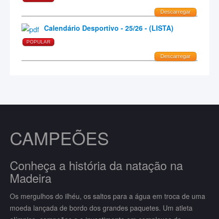
Descarregar
Calendário Desportivo - 25/26 - (LISTA)
POPULAR
Descarregar
CAMPEÕES
Conheça a história da natação na
Madeira
Os mergulhos do ilhéu, os saltos para a água em troca de uma
moeda lançada de bordo dos grandes paquetes. Um atleta