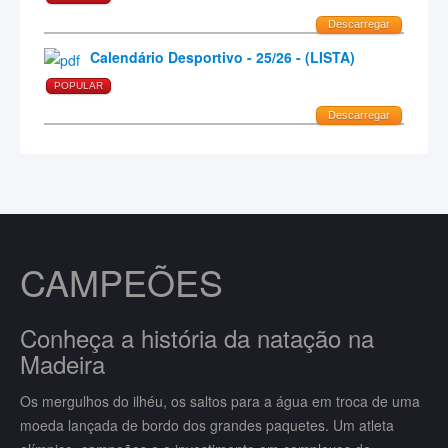
Descarregar
Calendário Desportivo - 25/26 - (LISTA)
POPULAR
Descarregar
CAMPEÕES
Conheça a história da natação na
Madeira
Os mergulhos do ilhéu, os saltos para a água em troca de uma
moeda lançada de bordo dos grandes paquetes. Um atleta